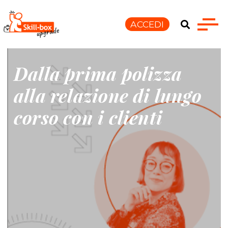
ACCEDI
Dalla prima polizza
alla relazione di lungo
corso con i clienti