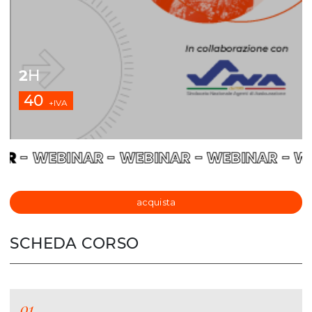
2
H
40
+IVA
AR
- WEBINAR - WEBINAR - WEBINAR - W
acquista
SCHEDA CORSO
01.