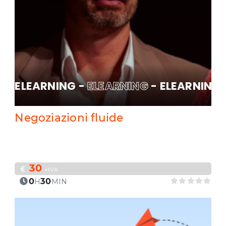
ELEARNING -
ELEARNING
- ELEARNING 
Negoziazioni fluide
30
+IVA
0
30
H
MIN