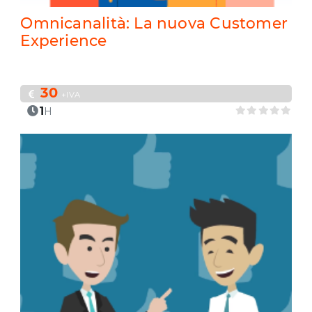
Omnicanalità: La nuova Customer
Experience
30
+IVA
1
H