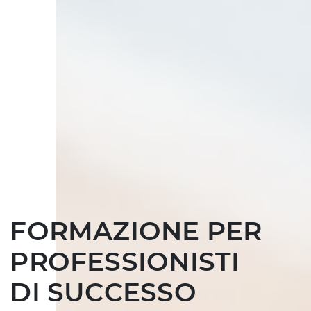
CREA IL TUO
FORMAZIONE PER
PERSONAL
CONDIVIDI
PROFESSIONISTI
LEARNING
IL TUO
DI SUCCESSO
NETWORK
KNOW-HOW