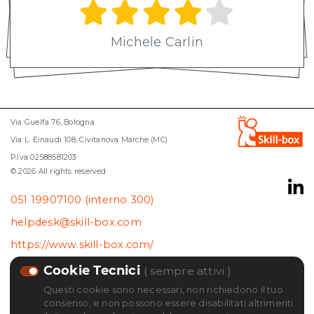
Michele Carlin
Via Guelfa 76, Bologna
Via L. Einaudi 108, Civitanova Marche (MC)
P.Iva 02588581203
© 2026 All rights reserved
051 19907100 (interno 300)
helpdesk@skill-box.com
https://www.skill-box.com/
Cookie Tecnici
( sempre attivi )
cambia le tue preferenze sui cookie
Questi cookie sono necessari, non richiedono il tuo
Skill-box Srl
consenso, e non possono essere disabilitati altrimenti