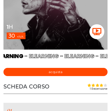
1
H
30
+IVA
ARNING
- ELEARNING - ELEARNING - ELEA
acquista
SCHEDA CORSO
1 Recensione
01.