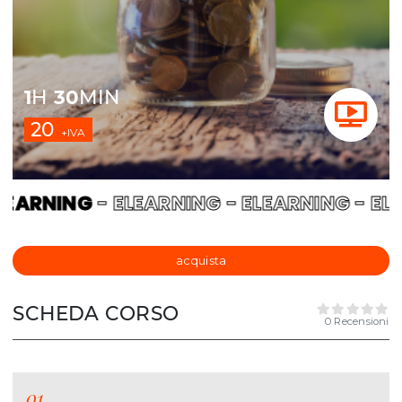
1
H
30
MIN
20
+IVA
EARNING
- ELEARNING - ELEARNING - ELE
acquista
SCHEDA CORSO
0 Recensioni
01.